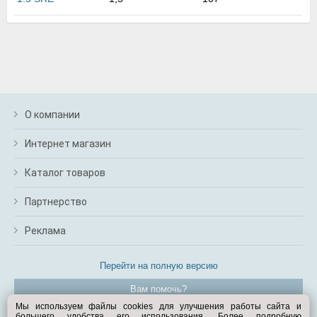
м
В
а
п
с
н
о
э
О компании
Интернет магазин
Каталог товаров
Партнерство
Реклама
Перейти на полную версию
Вам помочь?
Мы используем файлы cookies для улучшения работы сайта и
большего удобства его использования. Более подробную