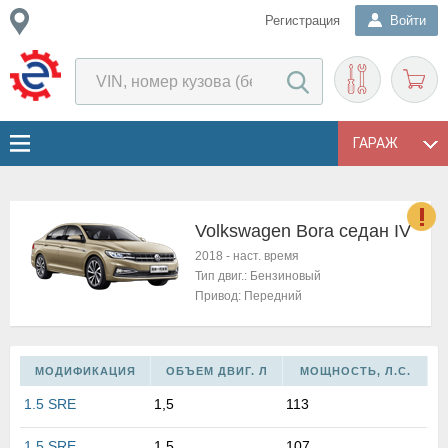
Регистрация
Войти
ГАРАЖ
Volkswagen Bora седан IV
о
2018
-
наст. время
Е
Тип двиг.:
Бензиновый
в
Привод:
Передний
н
о
в
МОДИФИКАЦИЯ
ОБЪЕМ ДВИГ. Л
МОЩНОСТЬ, Л.С.
к
и
1.5 SRE
1,5
113
н
о
1.5 SRE
1,5
107