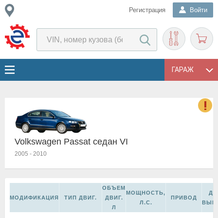
Регистрация
Войти
ГАРАЖ
о
Е
Volkswagen Passat седан VI
в
н
2005
-
2010
о
в
к
ОБЪЕМ
и
МОЩНОСТЬ,
ДА
МОДИФИКАЦИЯ
ТИП ДВИГ.
ДВИГ.
ПРИВОД
н
Л.С.
ВЫП
Л
о