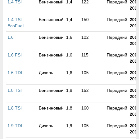
1.4 TSI
Бензиновый
1,4
122
Передний
200
м
201
В
а
1.4 TSI
Бензиновый
1,4
150
Передний
200
п
EcoFuel
201
с
н
1.6
Бензиновый
1,6
102
Передний
200
о
201
э
1.6 FSI
Бензиновый
1,6
115
Передний
200
201
1.6 TDI
Дизель
1,6
105
Передний
200
201
1.8 TSI
Бензиновый
1,8
152
Передний
200
201
1.8 TSI
Бензиновый
1,8
160
Передний
200
201
1.9 TDI
Дизель
1,9
105
Передний
200
201