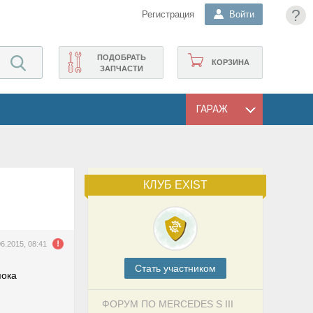
?
Регистрация
Войти
ПОДОБРАТЬ
КОРЗИНА
ЗАПЧАСТИ
ГАРАЖ
КЛУБ EXIST
06.2015, 08:41
Cтать участником
пока
ФОРУМ ПО MERCEDES S III