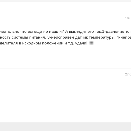
18.
дивительно что вы еще не нашли? А выглядит это так:1-давление то
чность системы питания. 3-неисправен датчик температуры. 4-неп
лителя в исходном положении и т.д. удачи!!!!!!!!
27.