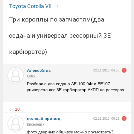
Toyota Corolla VII
Три короллы по запчастям(два
седана и универсал рессорный 3Е
карбюратор)
Алекс55rus
02.11.2016, 04:55
Омск
Разбираю два седана АЕ-100 94г и ЕЕ107
универсал двс 3Е карбюратор АКПП на рессорах
10
полный привод
02.11.2016, 06:11
Киселёвск
фото дверных обшивок можно посмотреть?