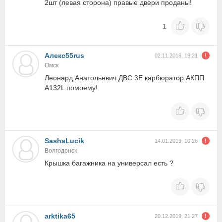
2шт (левая сторона) правые двери проданы!
1
Алекс55rus
02.11.2016, 19:21
Омск
Леонард Анатольевич ДВС 3Е карбюратор АКПП
А132L помоему!
SashaLucik
14.01.2019, 10:26
Волгодонск
Крышка багажника на универсал есть ?
arktika65
20.12.2019, 21:27