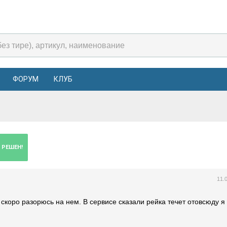
ФОРУМ
КЛУБ
 РЕШЕН!
11.
я скоро разорюсь на нем. В сервисе сказали рейка течет отовсюду я