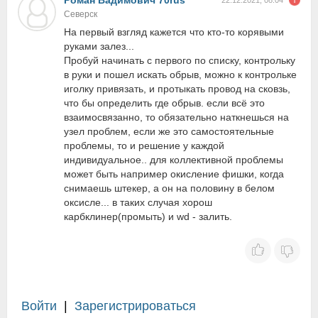
Роман Вадимович 70rus
22.12.2021, 08:04
Северск
На первый взгляд кажется что кто-то корявыми
руками залез...
Пробуй начинать с первого по списку, контрольку
в руки и пошел искать обрыв, можно к контрольке
иголку привязать, и протыкать провод на сковзь,
что бы определить где обрыв. если всё это
взаимосвязанно, то обязательно наткнешься на
узел проблем, если же это самостоятельные
проблемы, то и решение у каждой
индивидуальное.. для коллективной проблемы
может быть например окисление фишки, когда
снимаешь штекер, а он на половину в белом
оксисле... в таких случая хорош
карбклинер(промыть) и wd - залить.
Войти
|
Зарегистрироваться