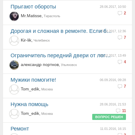
Прыгают обороты
28.06.2017, 10:50
2
Mr.Matisse,
Тирасполь
Дорогая и сложная в ремонте. Если бы не Exist, то только на свалку. В общем авто устраивает на все 1...
15.03.2017, 12:36
7
Kir-lik,
Челябинск
ограничитель передний двери от логана
08.02.2017, 13:49
4
александр портнов,
Ульяновск
Мужики помогите!
06.09.2016, 09:28
7
Tom_edik,
Москва
Нужна помощь
28.06.2016, 21:53
11
Tom_edik,
Москва
ВОПРОС РЕШЕН
Ремонт
11.01.2016, 16:15