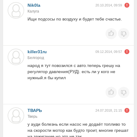
Nik0la
20.10.2014, 09:59
Калуга
Ищи подсосы по воздуху и будет тебе счастье.
killer31ru
09.12.2014, 09:57
Белгород
народ я тут повозился с авто.теперь грешу на
регулятор давления(РУД). есть ли у кого не
нужный.я бы купил
ТВАРЬ
24.07.2018, 21:15
Тверь
у ауди болезнь если насос не додаёт топливо то
на скорости мотор как будто троит, многие грешат
на зажигание но это не так.