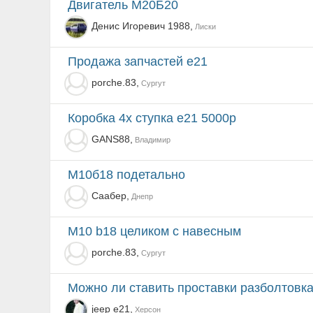
Двигатель М20Б20
Денис Игоревич 1988,
Лиски
продажа запчастей e21
porche.83,
Сургут
коробка 4х ступка e21 5000р
GANS88,
Владимир
м10б18 подетально
Саабер,
Днепр
m10 b18 целиком с навесным
porche.83,
Сургут
можно ли ставить проставки разболтовк
jeep e21,
Херсон