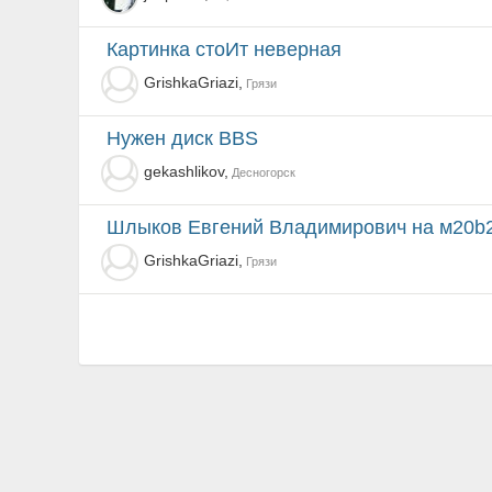
картинка стоИт неверная
GrishkaGriazi,
Грязи
Нужен диск BBS
gekashlikov,
Десногорск
Шлыков Евгений Владимирович на м20b2
GrishkaGriazi,
Грязи