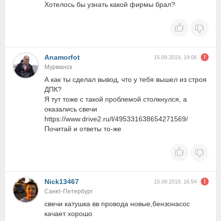
Хотелось бы узнать какой фирмы брал?
Anamorfot
15.09.2019, 14:06
Мурманск
А как ты сделал вывод, что у тебя вышел из строя
ДПК?
Я тут тоже с такой проблемой столкнулся, а
оказались свечи
https://www.drive2.ru/l/495331638654271569/
Почитай и ответы то-же
Nick13467
15.09.2019, 16:54
Санкт-Петербург
свечи катушка вв провода новые,бензонасос
качает хорошо