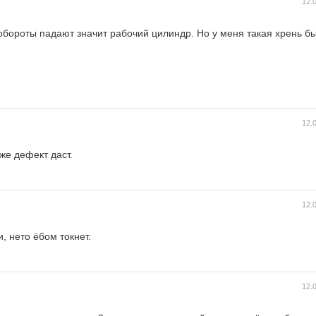
12.
обороты падают значит рабочий цилиндр. Но у меня такая хрень бы
12.
же дефект даст.
12.
, нето ёбом токнет.
12.