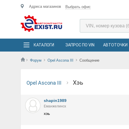
Адреса магазинов
Выбрать офис
КАТАЛОГИ
ЗАПРОС ПО VIN
АВТОТОЧКИ
Форум
Opel Ascona III
Сообщение
хэь
Opel Ascona III
shapin1989
Еманжелинск
хэь