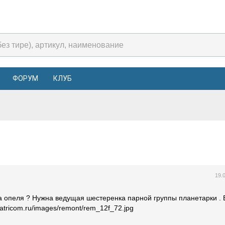
ФОРУМ
КЛУБ
19.
на опеля ? Нужна ведущая шестеренка парной группы планетарки . В
0atricom.ru/images/remont/rem_12f_72.jpg