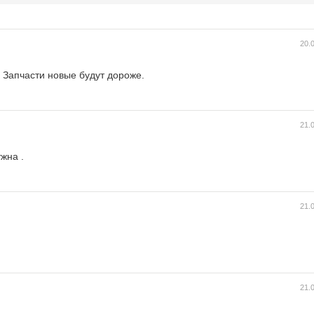
20.
. Запчасти новые будут дороже.
21.
жна .
21.
21.