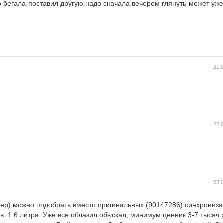
о бегала-поставил другую.надо сначала вечером глянуть-может уже
21.
22.
03.
мер) можно подобрать вместо оригинальных (90147286) синхрониза
в. 1.6 литра. Уже все облазил обыскал, минимум ценник 3-7 тысяч 