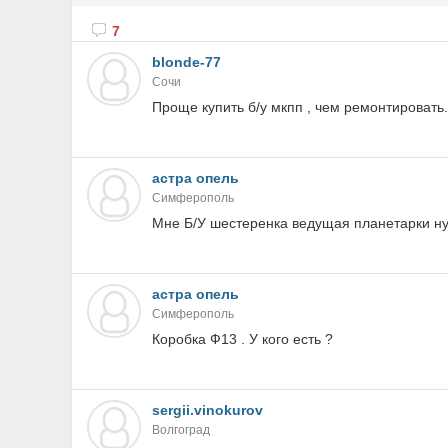
7
blonde-77
Сочи
Проще купить б/у мкпп , чем ремонтировать
астра опель
Симферополь
Мне Б/У шестеренка ведущая планетарки ну
астра опель
Симферополь
Коробка Ф13 . У кого есть ?
sergii.vinokurov
Волгоград