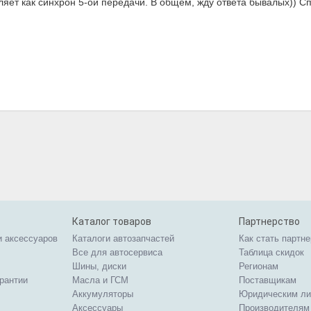
еляет как синхрон 5-ой передачи. В общем, жду ответа бывалых)) С
Каталог товаров
Партнерство
и аксессуаров
Каталоги автозапчастей
Как стать партн
Все для автосервиса
Таблица скидок
Шины, диски
Регионам
арантии
Масла и ГСМ
Поставщикам
Аккумуляторы
Юридическим л
Аксессуары
Производителям