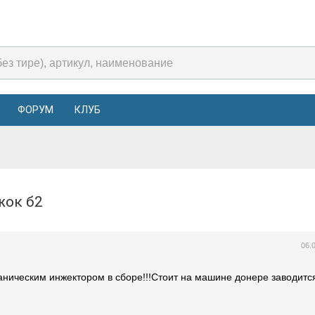
ФОРУМ
КЛУБ
ижок б2
06.
ханическим инжектором в сборе!!!Стоит на машине донере заводитс