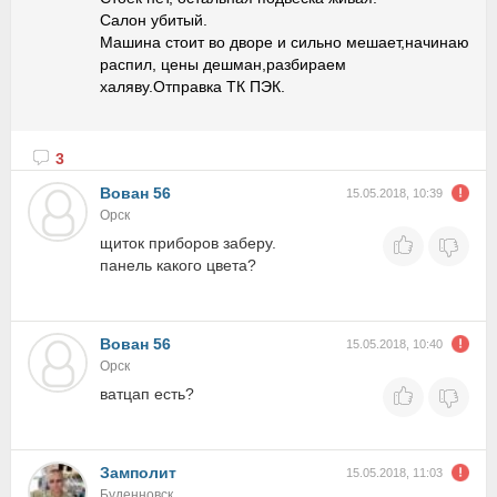
Салон убитый.
Машина стоит во дворе и сильно мешает,начинаю
распил, цены дешман,разбираем
халяву.Отправка ТК ПЭК.
3
Вован 56
15.05.2018, 10:39
Орск
щиток приборов заберу.
панель какого цвета?
Вован 56
15.05.2018, 10:40
Орск
ватцап есть?
Замполит
15.05.2018, 11:03
Буденновск