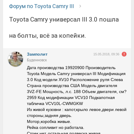
Форум по Toyota Camry III
Toyota Camry универсал III 3.0 пошла
на болты, всё за копейки.
Замполит
15.05.2018, 09:36
Буденновск
Дата производства 19920900 Производитель
Toyota Модель Camry универсал III Модификация
3.0 Код модели XV10 Расположение руля Слева
Страна производства США Модель двигателя
3VZ-FE Мощность, л.с. 188 Объем двигателя, см?
2959 Код модификации VCV10 Подкапотная
табличка VCV10L-CWMGKW
Из живой кузовни : капот,крыло левое,двери левой
стороны,задняя дверь.
Мотор,коробка живые.
Рейка сопливит но работала.
Стоек нет, остальная подвеска живая.