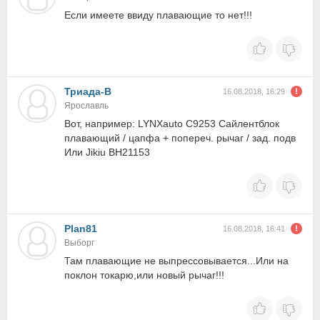
Если имеете ввиду плавающие то нет!!!
Триада-В
16.08.2018, 16:29
Ярославль
Вот, например: LYNXauto C9253 Сайлентблок
плавающий / цапфа + попереч. рычаг / зад. подв
Или Jikiu BH21153
Plan81
16.08.2018, 16:41
Выборг
Там плавающие не выпрессовывается...Или на
поклон токарю,или новый рычаг!!!