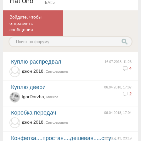
Fiat Uno
ТЕМ: 5
Войдите
, чтобы
отправлять
сообщения.
куплю распредвал
16.07.2018, 11:26
4
джон 2018,
Симферополь
Куплю двери
06.04.2018, 17:07
2
IgorDorzha,
Москва
коробка передач
06.04.2018, 17:04
джон 2018,
Симферополь
конфетка....простая....дешевая.....с турбиной просто ракета
22.10.2013, 23:19