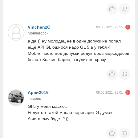
VinchenzO
09.06.2021, 22:55
Мончегорск
а да )) ну молодец не в один допуск не попал
еще API GL ошибся надо GL 5 а у тебя 4
Мобил чисто под допуски редукторов мерседесов
было ) Хозяин барин, загудит не сразу
Арни2016
09.06.2021, 23:01
Тюмень
Gl 5 у меня масло..
Редуктор такой масло переварит Я думаю..
А чего ему будет ?))