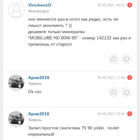
VinchenzO
30.05.2021, 00:01
Мончегорск
оно меняется раз в огого как редко, есть ли
смысл экономить ? ))
дешевле только минералка
"MOBILUBE HD 80W-90" - номер 142132 как раз и
промоешь от старого
Арни2016
30.05.2021, 17:02
Тюмень
Ок спс.
Арни2016
09.06.2021, 22:31
Тюмень
Залил простое синтетика 75 90 yokki.. полёт
нормальный