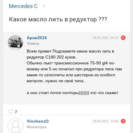
Mercedes C
Какое масло лить в редуктор ???
Арни2016
29.05.2021, 04:23
Тюмень
Всем привет Подскажите какое масло лить в
редуктор C180 202 кузов..
Обычно льют трансмиссионное 75-90 gl4 по-
моему или 5 но почитал про редуктора типа там
какие-то сателлиты или шестерни из особогл
металлс..нужно ли своё типа..
а оно стоит почти полторы))))))) кто что скажет
7
VinchenzO
29.05.2021, 14:59
Мончегорск