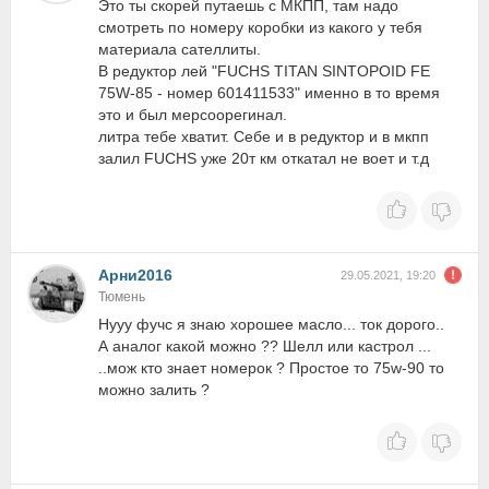
Это ты скорей путаешь с МКПП, там надо
смотреть по номеру коробки из какого у тебя
материала сателлиты.
В редуктор лей "FUCHS TITAN SINTOPOID FE
75W-85 - номер 601411533" именно в то время
это и был мерсоорегинал.
литра тебе хватит. Себе и в редуктор и в мкпп
залил FUCHS уже 20т км откатал не воет и т.д
Арни2016
29.05.2021, 19:20
Тюмень
Нууу фучс я знаю хорошее масло... ток дорого..
А аналог какой можно ?? Шелл или кастрол ...
..мож кто знает номерок ? Простое то 75w-90 то
можно залить ?