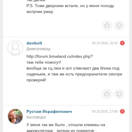
P.S. Тоже дворники встали, но у меня походу
мотрчик умер.
denbolt
09.10.2015, 15:32
Димитровград
http://forum.bmwland.ru/index.php?
там тебе помогут!
вообще за сц люк и зсп отвечают два блока под
сиденьем, и там же есть предохранители смотри
проверяй!
Рустам Исрафилович
09.10.2015, 17:58
Кисловодск
У меня так же было , отошли клеммы на
аккумуляторе , затяни их покрепче .