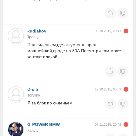
kudjakov
09.10.2015, 20:11
Троицк
Под сиденьем,где аккум.есть пред
мощнейший,вроде на 80А.Посмотри там,может
контакт плохой.
D-sib
12.10.2015, 06:59
Тогучин
Я за блок по сиденьем.
G-POWER BMW
07.11.2015, 20:42
Калуш