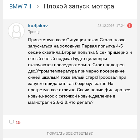
Плохой запуск мотора
BMW 7 II
kudjakov
28.12.2016, 17:24
Троицк
Приветствую всех.Ситуация такая.Стала плохо
запускаться на холодную.Первая попытка 4-5
сек,не схватила.Вторая попытка 5 сек примерно и
вялый вялый подхват.Будто цилиндры
включаются последовательно..Стоит подогрев
двс.Утром температура примерно посередине
синей шкалы.И тоже вялый старт.Пробовал при
запуске придавить газ-безрезультатно.На
прогретую все отлично.Свечи новые,фильтра все
новые,насос с сеточкой новые,давление в
магистрали 2.6-2.8.Что делать?
15
ПОКАЗАТЬ ВСЕ ОТВЕТЫ
(8)