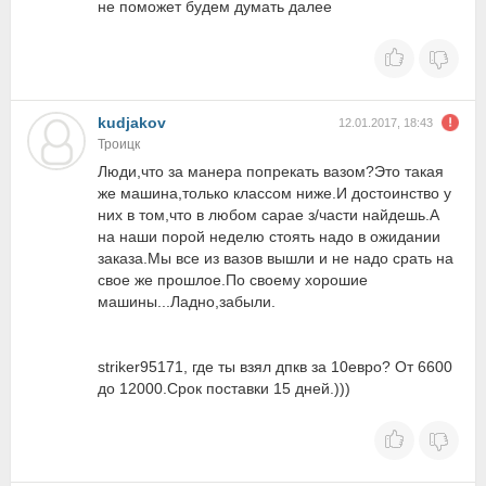
не поможет будем думать далее
kudjakov
12.01.2017, 18:43
Троицк
Люди,что за манера попрекать вазом?Это такая
же машина,только классом ниже.И достоинство у
них в том,что в любом сарае з/части найдешь.А
на наши порой неделю стоять надо в ожидании
заказа.Мы все из вазов вышли и не надо срать на
свое же прошлое.По своему хорошие
машины...Ладно,забыли.
striker95171, где ты взял дпкв за 10евро? От 6600
до 12000.Срок поставки 15 дней.)))