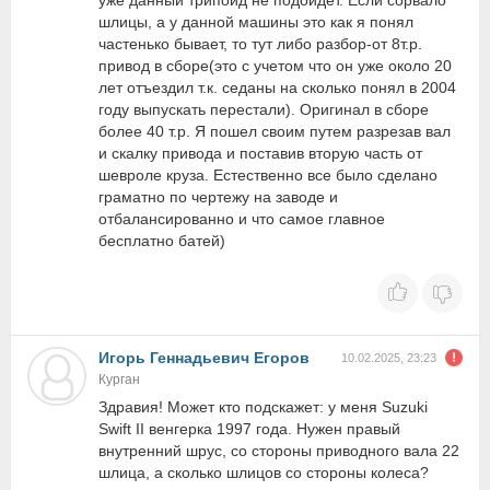
уже данный трипойд не подойдет. Если сорвало
шлицы, а у данной машины это как я понял
частенько бывает, то тут либо разбор-от 8т.р.
привод в сборе(это с учетом что он уже около 20
лет отъездил т.к. седаны на сколько понял в 2004
году выпускать перестали). Оригинал в сборе
более 40 т.р. Я пошел своим путем разрезав вал
и скалку привода и поставив вторую часть от
шевроле круза. Естественно все было сделано
граматно по чертежу на заводе и
отбалансированно и что самое главное
бесплатно батей)
Игорь Геннадьевич Егоров
10.02.2025, 23:23
Курган
Здравия! Может кто подскажет: у меня Suzuki
Swift II венгерка 1997 года. Нужен правый
внутренний шрус, со стороны приводного вала 22
шлица, а сколько шлицов со стороны колеса?