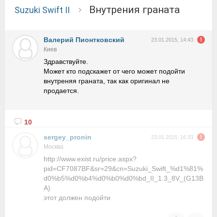
Внутрения граната
Suzuki Swift II
Валерий Пионтковский
23.01.2015, 14:43
Киев
Здравствуйте.
Может кто подскажет от чего может подойти
внутреняя граната, так как оригинал не
продается.
10
sergey_pronin
23.01.2015, 16:33
Москва
http://www.exist.ru/price.aspx?
pid=CF7087BF&sr=29&cn=Suzuki_Swift_%d1%81%
d0%b5%d0%b4%d0%b0%d0%bd_II_1.3_8V_(G13B
A)
этот должен подойти