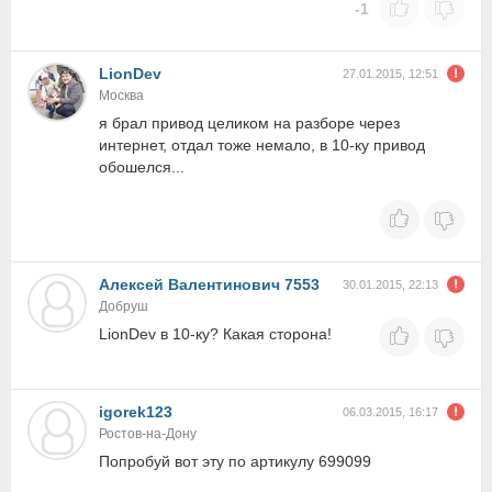
-1
LionDev
27.01.2015, 12:51
Москва
я брал привод целиком на разборе через
интернет, отдал тоже немало, в 10-ку привод
обошелся...
Алексей Валентинович 7553
30.01.2015, 22:13
Добруш
LionDev в 10-ку? Какая сторона!
igorek123
06.03.2015, 16:17
Ростов-на-Дону
Попробуй вот эту по артикулу 699099