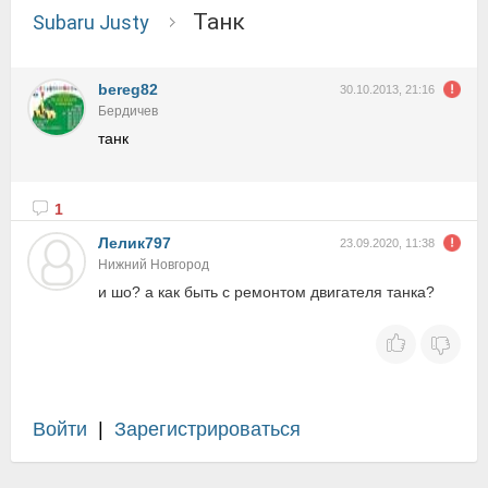
танк
Subaru Justy
bereg82
30.10.2013, 21:16
Бердичев
танк
1
Лелик797
23.09.2020, 11:38
Нижний Новгород
и шо? а как быть с ремонтом двигателя танка?
Войти
|
Зарегистрироваться