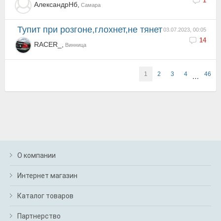
1
АлександрНб,
Самара
тупит при розгоне,глохнет,не тянет
03.07.2023, 00:05
14
RACER_,
Винница
1
2
3
4
46
…
О компании
Интернет магазин
Каталог товаров
Партнерство