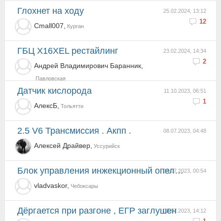
Глохнет на ходу
25.02.2024, 13:12
12
Cmall007,
Курган
ГБЦ X16XEL рестайлинг
23.02.2024, 14:34
2
Андрей Владимирович Баранник,
Павловская
датчик кислорода
11.10.2023, 06:51
1
АлекcБ,
Тольятти
2.5 V6 Трансмиссия . Акпп .
08.07.2023, 04:48
Алексей Драйвер,
Уссурийск
Блок управления инжекционный опель вектра б (блок ЭБУ - "мозги")
04.07.2023, 00:54
vladvaskor,
Чебоксары
Дёргается при разгоне , ЕГР заглушен
03.07.2023, 14:12