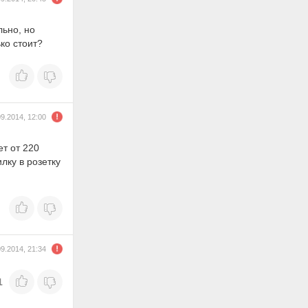
ьно, но
ко стоит?
09.2014, 12:00
т от 220
лку в розетку
09.2014, 21:34
1