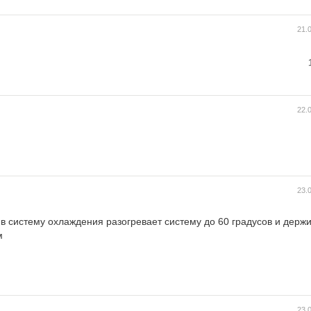
21.
22.
23.
в систему охлаждения разогревает систему до 60 градусов и держи
м
23.