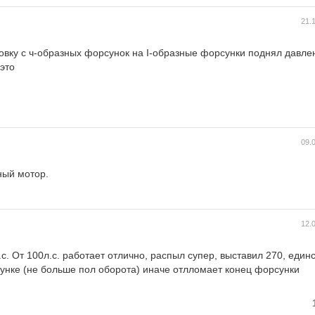
21.
овку с ч-образных форсунок на I-образные форсунки поднял давле
 это
09.
ный мотор.
12.
с. От 100л.с. работает отлично, распыл супер, выставил 270, един
сунке (не больше пол оборота) иначе отлломает конец форсунки