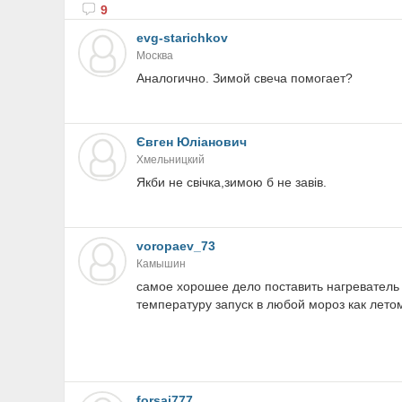
9
evg-starichkov
Москва
Аналогично. Зимой свеча помогает?
Євген Юліанович
Хмельницкий
Якби не свічка,зимою б не завів.
voropaev_73
Камышин
самое хорошее дело поставить нагреватель 
температуру запуск в любой мороз как лето
forsaj777