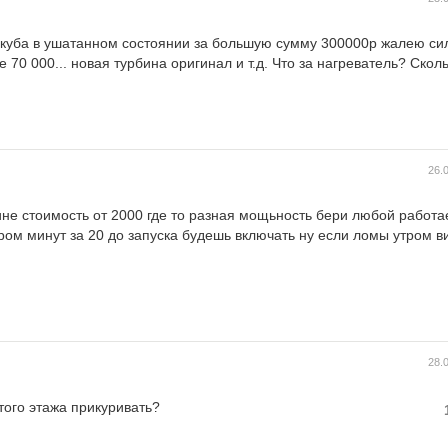
 куба в ушатанном состоянии за большую сумму 300000р жалею сил
 70 000... новая турбина оригинал и т.д. Что за нагреватель? Сколь
26.
е стоимость от 2000 где то разная мощьность бери любой работае
ром минут за 20 до запуска будешь включать ну если ломы утром ви
28.
стого этажа прикуривать?