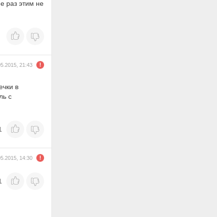
е раз этим не
05.2015, 21:43
ечки в
ль с
1
05.2015, 14:30
1