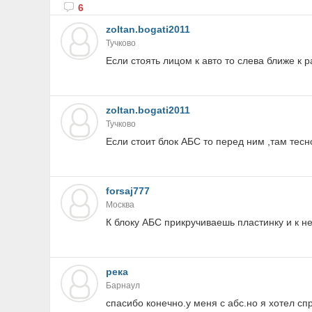
6
zoltan.bogati2011
Тучково
Если стоять лицом к авто то слева ближе к 
zoltan.bogati2011
Тучково
Если стоит блок АБС то перед ним ,там тес
forsaj777
Москва
К блоку АБС прикручиваешь пластинку и к ней
река
Барнаул
спасибо конечно.у меня с абс.но я хотел сп