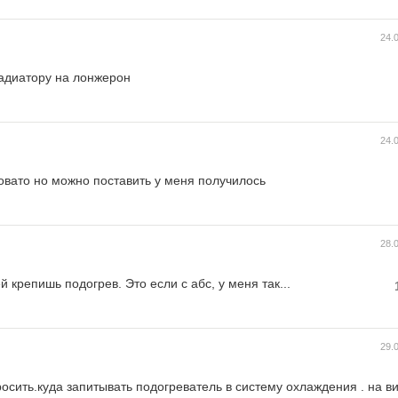
24.
радиатору на лонжерон
24.
новато но можно поставить у меня получилось
28.
 крепишь подогрев. Это если с абс, у меня так...
29.
росить.куда запитывать подогреватель в систему охлаждения . на в