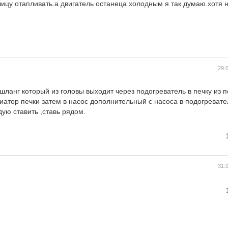
лицу отапливать.а двигатель останеца холодным я так думаю.хотя н
29.
 шланг который из головы выходит через подогреватель в печку из п
иатор печки затем в насос дополнительный с насоса в подогревате
ую ставить ,ставь рядом.
31.