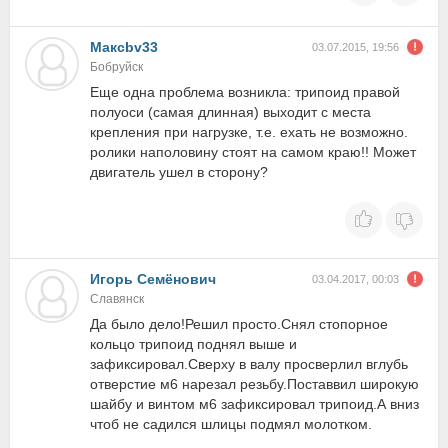
Макcbv33
03.07.2015, 19:56
Бобруйск
Еще одна проблема возникла: трипоид правой
полуоси (самая длинная) выходит с места
крепления при нагрузке, т.е. ехать не возможно.
ролики наполовину стоят на самом краю!! Может
двигатель ушел в сторону?
Игорь Семёнович
03.04.2017, 00:03
Славянск
Да было дело!Решил просто.Снял стопорное
кольцо трипоид поднял выше и
зафиксировал.Сверху в валу просверлил вглубь
отверстие м6 нарезал резьбу.Поставвил широкую
шайбу и винтом м6 зафиксировал трипоид.А вниз
чтоб не садился шлицы подмял молотком.