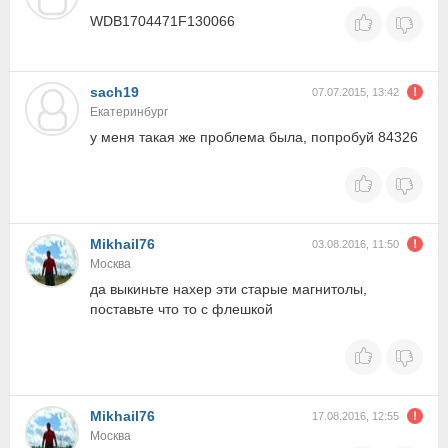
WDB1704471F130066
sach19
07.07.2015, 13:42
Екатеринбург
у меня такая же проблема была, попробуй 84326
Mikhail76
03.08.2016, 11:50
Москва
да выкиньте нахер эти старые магнитолы,
поставьте что то с флешкой
Mikhail76
17.08.2016, 12:55
Москва