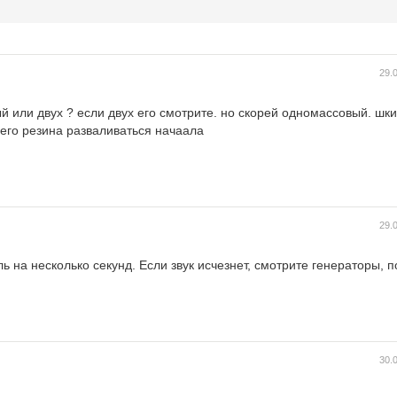
29.
 или двух ? если двух его смотрите. но скорей одномассовый. шк
его резина разваливаться начаала
29.
 на несколько секунд. Если звук исчезнет, смотрите генераторы, по
30.