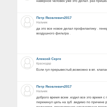
наверное человек уже это делал. раз пришел
Петр Яковлевич2017
Нальчик
да это все новое делал профилактику . ген
воздушного фильтра .
Алексей Серге
Краснодар
Если гул прерывестый,возможно в вп. клапан
Петр Яковлевич2017
Нальчик
доброго время всем .ездил все это время с
перекинул цепь на зуб .видимо по причине 
получится .продолжение следуетруши вставля