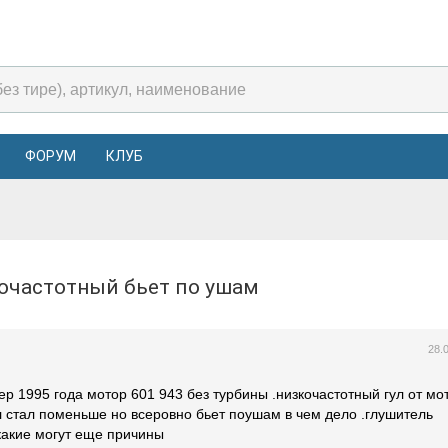
ФОРУМ
КЛУБ
зкочастотный бьет по ушам
28.
ер 1995 года мотор 601 943 без турбины .низкочастотный гул от мо
 стал поменьше но всеровно бьет поушам в чем дело .глушитель
какие могут еще причины