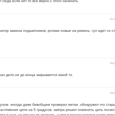
 сюда.если нет то все верно.с этого начинать
01.
ератор замена подшипников .ролики новые на ремень .гул идет со с
04.
ах дело,не до конца закрывается какой то.
03.
 гулом .иногда даже бивобщем проверил метки .обнаружил что стар
растяжения цепи на 5 градусов .завтра решил поменять цепь посмо
л в уши .но вот как-то достало . и вот я решил сегодня снова верн