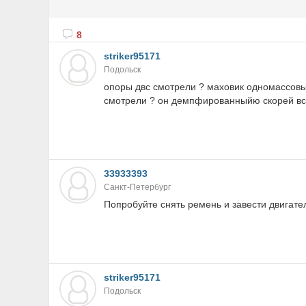
8
striker95171
Подольск
опоры двс смотрели ? маховик одномассовый
смотрели ? он демпфированныйю скорей вс
33933393
Санкт-Петербург
Попробуйте снять ремень и завести двигатель
striker95171
Подольск