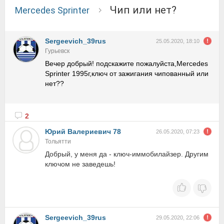
Чип или нет?
Mercedes Sprinter
Sergeevich_39rus
25.05.2020, 18:10
Гурьевск
Вечер добрый! подскажите пожалуйста,Mercedes
Sprinter 1995г,ключ от зажигания чипованный или
нет??
2
Юрий Валериевич 78
26.05.2020, 07:23
Тольятти
Добрый, у меня да - ключ-иммобилайзер. Другим
ключом не заведешь!
Sergeevich_39rus
29.05.2020, 22:06