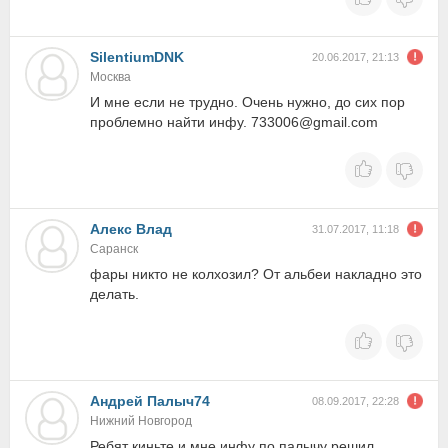
SilentiumDNK
20.06.2017, 21:13
Москва
И мне если не трудно. Очень нужно, до сих пор
проблемно найти инфу. 733006@gmail.com
Алекс Влад
31.07.2017, 11:18
Саранск
фары никто не колхозил? От альбеи накладно это
делать.
Андрей Палыч74
08.09.2017, 22:28
Нижний Новгород
Ребят киньте и мне инфу по палычу решил