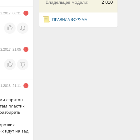
Владельцев модели:
2 810
12.2017, 06:31
ПРАВИЛА ФОРУМА
12.2017, 21:05
01.2018, 21:11
ми спрятан.
 там пластик
 разбирать
оротких
ых идут на зад