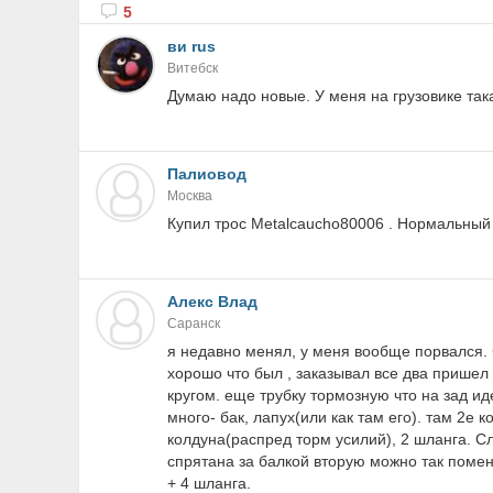
5
ви rus
Витебск
Думаю надо новые. У меня на грузовике так
Палиовод
Москва
Купил трос Metalcaucho80006 . Нормальный 
Алекс Влад
Саранск
я недавно менял, у меня вообще порвался. 
хорошо что был , заказывал все два пришел 
кругом. еще трубку тормозную что на зад ид
много- бак, лапух(или как там его). там 2е 
колдуна(распред торм усилий), 2 шланга. Сл
спрятана за балкой вторую можно так поменя
+ 4 шланга.