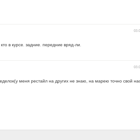
03.
то в курсе. задние. передние вряд-ли.
03.
еделок(у меня рестайл на других не знаю, на марею точно свой на