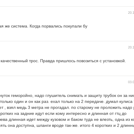
20.
ая же система. Когда порвались покупали бу
20.
качественный трос. Правда пришлось повозиться с установкой.
03.
чуток геморойно, надо глушитель снимать и защиту трубок он за ни
только один и он как раз. ехал только на 2 передаче. думал кулиса
ет , взял медь 3 метра не прогадал. по старому не проложить надо
коротких на задние идут если кому интересно и длинная от гтц до
ева длинная идет между кузовом и баком туда не влезть, одна из к
ть она доступна, шланги вроде так-же. итого 4 коротких и 2 длинн