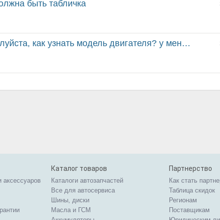
 должна быть табличка
 узнать модель двигателя? у меня турбодизель 2.2 на...
Каталог товаров
Партнерство
и аксессуаров
Каталоги автозапчастей
Как стать партн
Все для автосервиса
Таблица скидок
Шины, диски
Регионам
арантии
Масла и ГСМ
Поставщикам
Аккумуляторы
Юридическим л