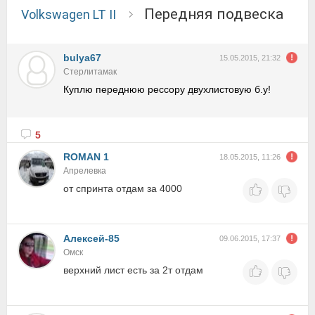
Передняя подвеска
Volkswagen LT II
bulya67
15.05.2015, 21:32
Стерлитамак
Куплю переднюю рессору двухлистовую б.у!
5
ROMAN 1
18.05.2015, 11:26
Апрелевка
от спринта отдам за 4000
Алексей-85
09.06.2015, 17:37
Омск
верхний лист есть за 2т отдам