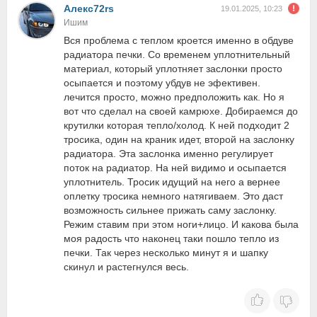
Алекc72rs
19.01.2025, 10:23
Ишим
Вся проблема с теплом кроется именно в обдуве
радиатора печки. Со временем уплотнительный
материал, который уплотняет заслонки просто
осыпается и поэтому убдув не эфективен.
лечится просто, можно предположить как. Но я
вот что сделал на своей камрюхе. Добираемся до
крутилки которая тепло/холод. К ней подходит 2
тросика, один на краник идет, второй на заслонку
радиатора. Эта заслонка именно регулирует
поток на радиатор. На ней видимо и осыпается
уплотнитель. Тросик идущий на него а вернее
оплетку тросика немного натягиваем. Это даст
возможность сильнее прижать саму заслонку.
Режим ставим при этом ноги+лицо. И какова была
моя радость что наконец таки пошло тепло из
печки. Так через несколько минут я и шапку
скинул и растегнулся весь.