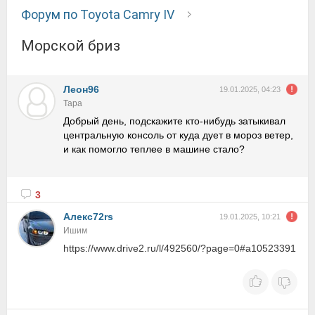
Форум по Toyota Camry IV
Морской бриз
Леон96
19.01.2025, 04:23
Тара
Добрый день, подскажите кто-нибудь затыкивал
центральную консоль от куда дует в мороз ветер,
и как помогло теплее в машине стало?
3
Алекc72rs
19.01.2025, 10:21
Ишим
https://www.drive2.ru/l/492560/?page=0#a10523391