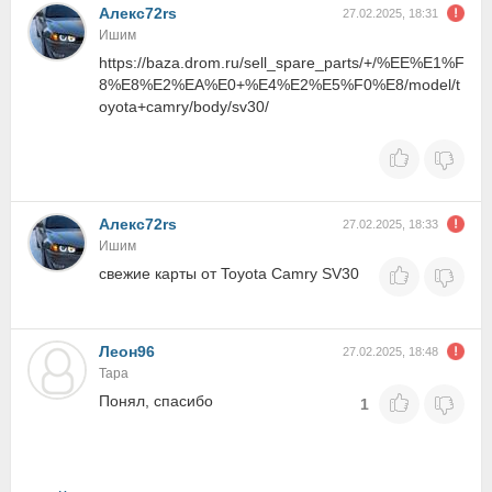
Алекc72rs
27.02.2025, 18:31
Ишим
https://baza.drom.ru/sell_spare_parts/+/%EE%E1%F
8%E8%E2%EA%E0+%E4%E2%E5%F0%E8/model/t
oyota+camry/body/sv30/
Алекc72rs
27.02.2025, 18:33
Ишим
свежие карты от Toyota Camry SV30
Леон96
27.02.2025, 18:48
Тара
Понял, спасибо
1