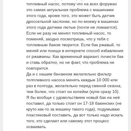
топливный насос, потому что на всех форумах
это самая актуальная проблема с машинами
этого года, кроме того, это может быть датчик
дроссельной заслонки, но по-моему в машинах
этого года датчики лютые (почти не ломаются).
Если не разу не менял топливный насос, то
поменяй, заодно посмотришь, что у тебя с
топливным баком творится. Если бак ржавый, то
меняй или поищи в интернете способ избавления
от ржавчины. Как временный вариант, почисти бак
и ставь обратно, но не факт, что проблема не
повторится.
Да и с нашим бензином желательно фильтр
толпливного насоса менять каждые 10 000 или
раз в полгода, желательно перед сменой сезона,
тем более, что стоит он копейки (купи сразу 10).
Я бы вообще с удовольствием новый бак на неё
поставил, да только стоит он 17-18 бакинских (не
круто как-то за машину такого года), подумываю
пластиковый поставить, да вот только надо искать
того, кто сделает или самому этот процесс
осваивать.