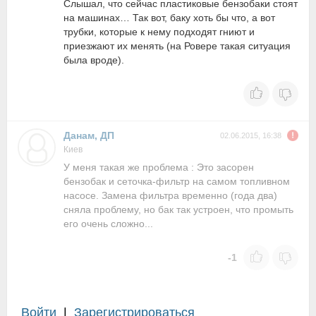
Слышал, что сейчас пластиковые бензобаки стоят
на машинах… Так вот, баку хоть бы что, а вот
трубки, которые к нему подходят гниют и
приезжают их менять (на Ровере такая ситуация
была вроде).
Данам, ДП
02.06.2015, 16:38
Киев
У меня такая же проблема : Это засорен
бензобак и сеточка-фильтр на самом топливном
насосе. Замена фильтра временно (года два)
сняла проблему, но бак так устроен, что промыть
его очень сложно...
-1
Войти
|
Зарегистрироваться