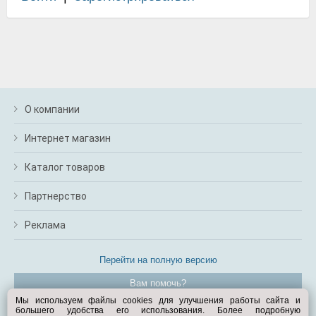
О компании
Интернет магазин
Каталог товаров
Партнерство
Реклама
Перейти на полную версию
Вам помочь?
Мы используем файлы cookies для улучшения работы сайта и
большего удобства его использования. Более подробную
© Exist.ru 1998—2026