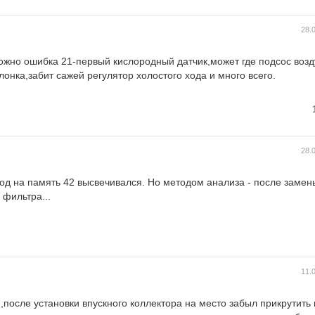
28.
ожно ошибка 21-первый кислородный датчик,может где подсос возд
онка,забит сажей регулятор холостого хода и много всего.
28.
од на память 42 высвечивался. Но методом анализа - после замен
 фильтра...
11.
,после установки впускного коллектора на место забыл прикрутить