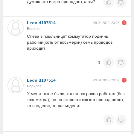
Думаю что искра проподает, а вы?
Leonid197514
09.04.2019, 23:28
Борисов
Слева в "мыльнице" коммутатор подкинь
рабочий(хоть от восьмёрки) семь проводов
приходит
1
Leonid197514
09.04.2019, 23:32
Борисов
У меня такое было, только хх ровно работал (без
тахометра), но на скорости как кто провод режет,
то соеденит, то разъеденит