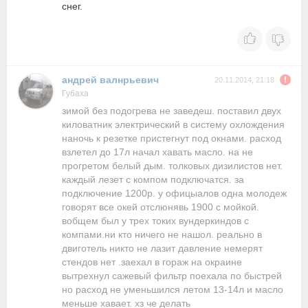
снег.
андрей валнрьевич
20.11.2014, 21:18
Губаха
зимой без подогрева не заведеш. поставил двух
киловатник электрический в систему охлождения
наночь к резетке пристегнут под окнами. расход
взлетел до 17л начал хавать масло. на не
прогретом белый дым. толковых дизилистов нет.
каждый лезет с компом подключатся. за
подключение 1200р. у офицыалов одна молодеж
говорят все окей отслюнявь 1900 с мойкой.
вобщем был у трех токих вундеркиндов с
компами.ни кто ничего не нашол. реально в
двиготель никто не лазит давление немерят
стендов нет .заехал в гораж на окраине
вытрехнул сажевый фильтр поехала по быстрей
но расход не уменьшился летом 13-14л и масло
меньше хавает. хз че делать