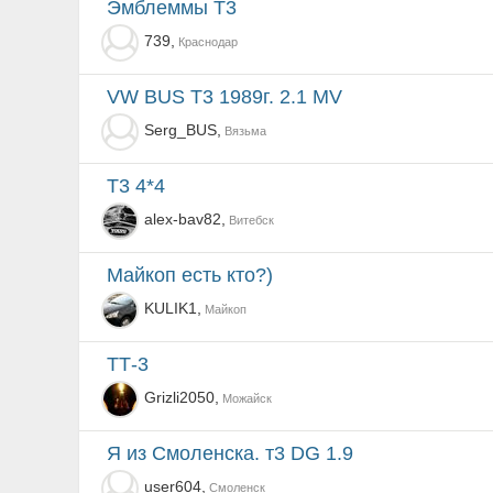
Эмблеммы Т3
739,
Краснодар
VW BUS T3 1989г. 2.1 MV
Serg_BUS,
Вязьма
T3 4*4
alex-bav82,
Витебск
Майкоп есть кто?)
KULIK1,
Майкоп
ТТ-3
Grizli2050,
Можайск
Я из Смоленска. т3 DG 1.9
user604,
Смоленск