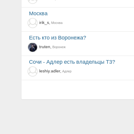
москва
irik_s,
Москва
Есть кто из Воронежа?
truten,
Воронеж
Сочи - Адлер есть владельцы Т3?
leshiy.adler,
Адлер