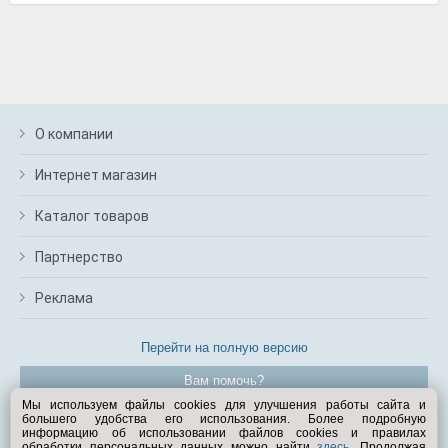
О компании
Интернет магазин
Каталог товаров
Партнерство
Реклама
Перейти на полную версию
Вам помочь?
Мы используем файлы cookies для улучшения работы сайта и
большего удобства его использования. Более подробную
© Exist.ru 1998—2026
информацию об использовании файлов cookies и правилах
обработки персональных данных можно найти
здесь
. Продолжая