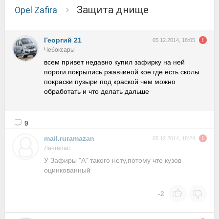
защита днище
Opel Zafira
Георгий 21
05.12.2014, 18:05
Чебоксары
всем привет недавно купил зафирку на ней
пороги покрылись ржавчиной кое где есть сколы
покраски пузыри под краской чем можно
обработать и что делать дальше
9
mail.ruramazan
05.12.2014, 18:24
Лангепас
У Зафиры "А" такого нету,потому что кузов
оцинкованный
-2