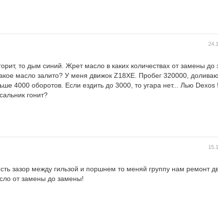
24.
орит, то дым синий. Жрет масло в каких количествах от замены до
какое масло залито? У меня движок Z18XE. Пробег 320000, доливаю
ьше 4000 оборотов. Если ездить до 3000, то угара нет... Лью Dexos 
сальник гонит?
15.
сть зазор между гильзой и поршнем то меняй группу нам ремонт д
сло от замены до замены!