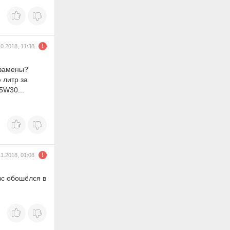
10.2018, 11:38
 замены?
 литр за
5W30...
11.2018, 01:08
вс обошёлся в