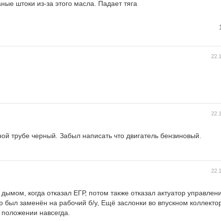
ные штоки из-за этого масла. Падает тяга
22.
22.
ой трубе черный. Забыл написать что двигатель бензиновый.
22.
дымом, когда отказал ЕГР, потом также отказал актуатор управлен
р был заменён на рабочий б/у, Ещё заслонки во впускном коллекто
м положении навсегда.