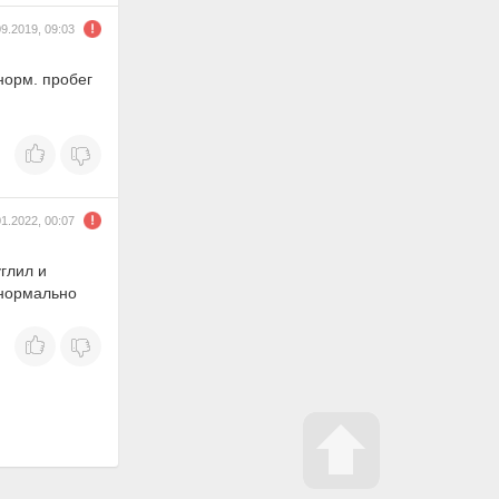
09.2019, 09:03
норм. пробег
01.2022, 00:07
глил и
 нормально