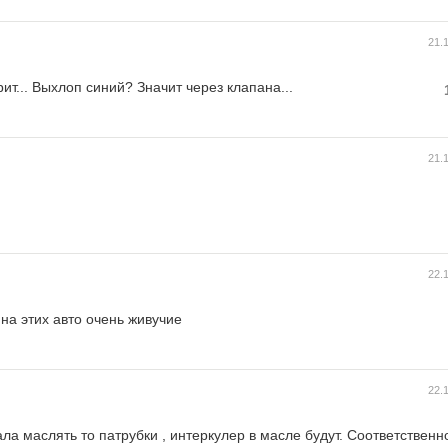
21.
рит... Выхлоп синий? Значит через клапана...
21.
22.
на этих авто очень живучие
22.
ла маслять то патрубки , интеркулер в масле будут. Соответственн