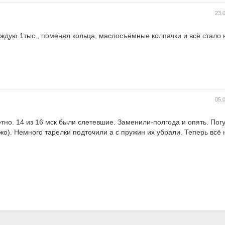
23.
ждую 1тыс., поменял кольца, маслосъёмные колпачки и всё стало 
05.
тно. 14 из 16 мск были слетевшие. Заменили-полгода и опять. Погу
жо). Немного тарелки подточили а с пружин их убрали. Теперь всё