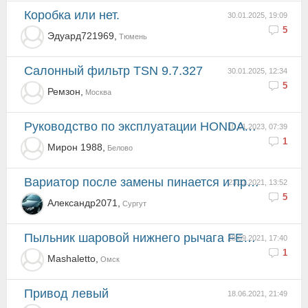
коробка или нет.
30.01.2025, 19:09
5
Эдуард721969,
Тюмень
Салонный фильтр TSN 9.7.327
30.01.2025, 12:34
5
Ремзон,
Москва
Руководство по эксплуатации HONDA H-RV1988г.
10.01.2023, 07:39
1
Мирон 1988,
Белово
Вариатор после замены пинается и пропала задняя.
23.11.2021, 13:52
5
Александр2071,
Сургут
пыльник шаровой нижнего рычага FEBEST
28.09.2021, 17:40
1
Mashaletto,
Омск
Привод левый
18.06.2021, 21:49