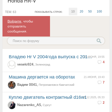
Honda HR-V
10
20
50
100
ТЕМ: 63
ПОКАЗЫВАТЬ СТРОК:
Войдите
, чтобы
отправлять
сообщения.
Владею Hr V 2004года выпуска с 2010года 1,6 втек 125л.с соответственно, купил в 2010 г в салоне в ...
21 ИЮНЯ, 19:55
4
veselo924,
Зеленоград
Машина дергается на оборотах
21 ИЮНЯ, 19:43
7
Вадим 0041,
Петропавловск-Камчатский
куплю двигатель контрактный d16w1
18.12.2025, 05:33
2
Nazarenko_AS,
Сургут