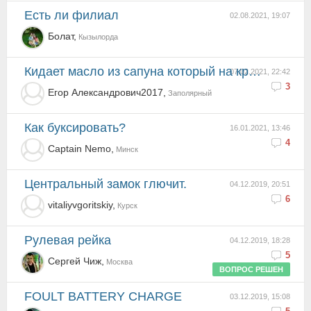
Есть ли филиал
02.08.2021, 19:07
Болат,
Кызылорда
Кидает масло из сапуна который на крышке клапанов
07.02.2021, 22:42
3
Егор Александрович2017,
Заполярный
Как буксировать?
16.01.2021, 13:46
4
Captain Nemo,
Минск
Центральный замок глючит.
04.12.2019, 20:51
6
vitaliyvgoritskiy,
Курск
Рулевая рейка
04.12.2019, 18:28
5
Сергей Чиж,
Москва
ВОПРОС РЕШЕН
FOULT BATTERY CHARGE
03.12.2019, 15:08