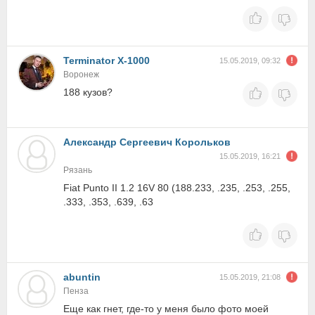
Terminator X-1000
15.05.2019, 09:32
Воронеж
188 кузов?
Александр Сергеевич Корольков
15.05.2019, 16:21
Рязань
Fiat Punto II 1.2 16V 80 (188.233, .235, .253, .255,
.333, .353, .639, .63
abuntin
15.05.2019, 21:08
Пенза
Еще как гнет, где-то у меня было фото моей