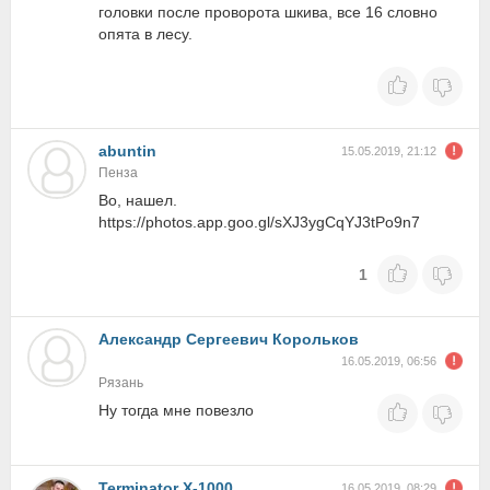
головки после проворота шкива, все 16 словно
опята в лесу.
abuntin
15.05.2019, 21:12
Пенза
Во, нашел.
https://photos.app.goo.gl/sXJ3ygCqYJ3tPo9n7
1
Александр Сергеевич Корольков
16.05.2019, 06:56
Рязань
Ну тогда мне повезло
Terminator X-1000
16.05.2019, 08:29