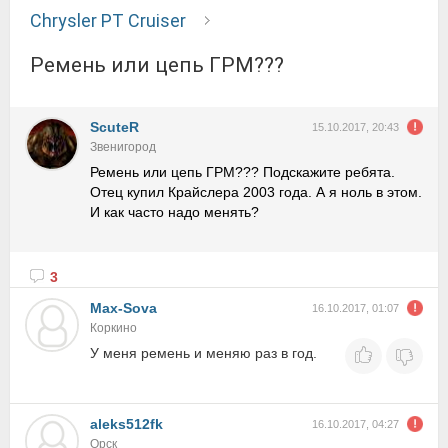
Chrysler PT Cruiser
Ремень или цепь ГРМ???
ScuteR
15.10.2017, 20:43
Звенигород
Ремень или цепь ГРМ??? Подскажите ребята.
Отец купил Крайслера 2003 года. А я ноль в этом.
И как часто надо менять?
3
Max-Sova
16.10.2017, 01:07
Коркино
У меня ремень и меняю раз в год.
aleks512fk
16.10.2017, 04:27
Орск