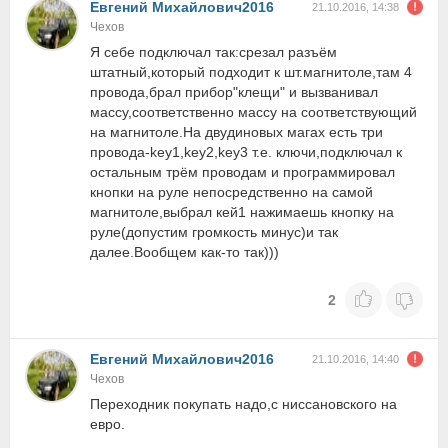
Евгений Михайлович2016
21.10.2016, 14:38
Чехов
Я себе подключал так:срезал разъём
штатный,который подходит к шт.магнитоле,там 4
провода,брал прибор"клещи" и вызванивал
массу,соответственно массу на соответствующий
на магнитоле.На двудиновых магах есть три
провода-key1,key2,key3 т.е. ключи,подключал к
остальным трём проводам и программировал
кнопки на руле непосредственно на самой
магнитоле,выбрал кей1 нажимаешь кнопку на
руле(допустим громкость минус)и так
далее.Вообщем как-то так)))
2
Евгений Михайлович2016
21.10.2016, 14:40
Чехов
Переходник покупать надо,с ниссановского на
евро.