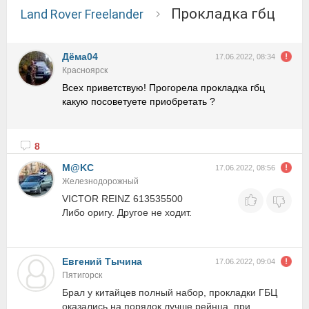
Прокладка гбц
Land Rover Freelander
Дёма04
17.06.2022, 08:34
Красноярск
Всех приветствую! Прогорела прокладка гбц
какую посоветуете приобретать ?
8
M@KC
17.06.2022, 08:56
Железнодорожный
VICTOR REINZ 613535500
Либо оригу. Другое не ходит.
Евгений Тычина
17.06.2022, 09:04
Пятигорск
Брал у китайцев полный набор, прокладки ГБЦ
оказались на порядок лучше рейнца, при