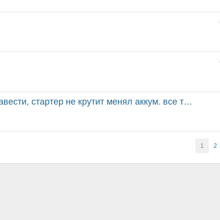
тартер не крутит менял аккум. все та же беда, с толк...
1
2