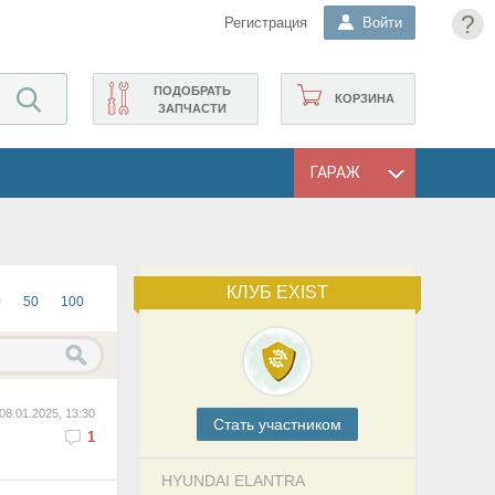
?
Регистрация
Войти
ПОДОБРАТЬ
КОРЗИНА
ЗАПЧАСТИ
ГАРАЖ
КЛУБ EXIST
0
50
100
08.01.2025, 13:30
Cтать участником
1
HYUNDAI ELANTRA