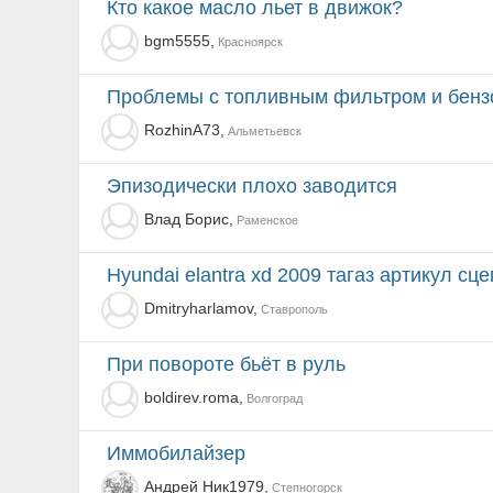
Кто какое масло льет в движок?
bgm5555,
Красноярск
Проблемы с топливным фильтром и бен
RozhinA73,
Альметьевск
Эпизодически плохо заводится
Влад Борис,
Раменское
Hyundai elantra xd 2009 тагаз артикул сц
Dmitryharlamov,
Ставрополь
при повороте бьёт в руль
boldirev.roma,
Волгоград
Иммобилайзер
Андрей Ник1979,
Степногорск